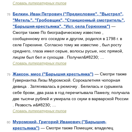
Словарь литературных типов
Белкин, Иван Петрович ("Предисловие", "Выстрел",
78
"Метель". "Гробовщик", "Станционный смотритель",
"Барышня-крестьянка", "Ист. села Горюхина")
—
Смотри также По биографическому известию ,
сообщенному его соседом и другом, родился в 1798 г. в
селе Горюхине. Согласно тому же известию , был росту
среднего, глаза имел серые, волосы русые, нос прямой,
лицом был бел и сухощав . Получил&#8230; …
Словарь литературных типов
Жаксон, мисс ("Барышня крестьянка")
— Смотри также
79
Гувернантка Лизы Муромской. Сорокалетняя чопорная
девица . Затягивалась в рюмочку . Белилась и сурьмила
себе брови, два раза в год перечитывала Памелу, получала
две тысячи рублей и умирала со скуки в варварской России
. Резвость и&#8230; …
Словарь литературных типов
Муромский, Григорий Иванович ("Барышня-
80
крестьянка")
— Смотри также Помещик; владелец