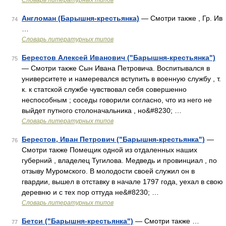
Словарь литературных типов
Англоман (Барышня-крестьянка)
— Смотри также , Гр. Ив
74
…
Словарь литературных типов
Берестов Алексей Иванович ("Барышня-крестьянка")
75
— Смотри также Сын Ивана Петровича. Воспитывался в
университете и намеревался вступить в военную службу , т.
к. к статской службе чувствовал себя совершенно
неспособным ; соседы говорили согласно, что из него не
выйдет путного столоначальника , но&#8230; …
Словарь литературных типов
Берестов, Иван Петрович ("Барышня-крестьянка")
—
76
Смотри также Помещик одной из отдаленных наших
губерний , владелец Тугилова. Медведь и провинциал , по
отзыву Муромского. В молодости своей служил он в
гвардии, вышел в отставку в начале 1797 года, уехал в свою
деревню и с тех пор оттуда не&#8230; …
Словарь литературных типов
Бетси ("Барышня-крестьянка")
— Смотри также …
77