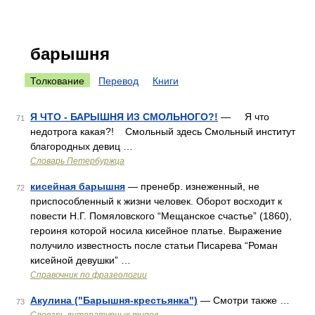
барышня
Толкование
Перевод
Книги
Я ЧТО - БАРЫШНЯ ИЗ СМОЛЬНОГО?!
— Я что
71
недотрога какая?! Смольный здесь Смольный институт
благородных девиц …
Словарь Петербуржца
кисейная барышня
— пренебр. изнеженный, не
72
приспособленный к жизни человек. Оборот восходит к
повести Н.Г. Помяловского “Мещанское счастье” (1860),
героиня которой носила кисейное платье. Выражение
получило известность после статьи Писарева “Роман
кисейной девушки” …
Справочник по фразеологии
Акулина ("Барышня-крестьянка")
— Смотри также …
73